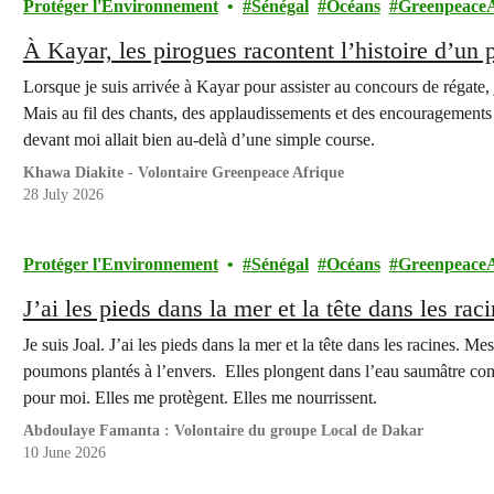
Protéger l'Environnement
Sénégal
Océans
GreenpeaceA
À Kayar, les pirogues racontent l’histoire d’un 
Lorsque je suis arrivée à Kayar pour assister au concours de régate,
Mais au fil des chants, des applaudissements et des encouragements 
devant moi allait bien au-delà d’une simple course.
Khawa Diakite - Volontaire Greenpeace Afrique
28 July 2026
Protéger l'Environnement
Sénégal
Océans
GreenpeaceA
J’ai les pieds dans la mer et la tête dans les raci
Je suis Joal. J’ai les pieds dans la mer et la tête dans les racines. 
poumons plantés à l’envers. Elles plongent dans l’eau saumâtre comme
pour moi. Elles me protègent. Elles me nourrissent.
Abdoulaye Famanta : Volontaire du groupe Local de Dakar
10 June 2026