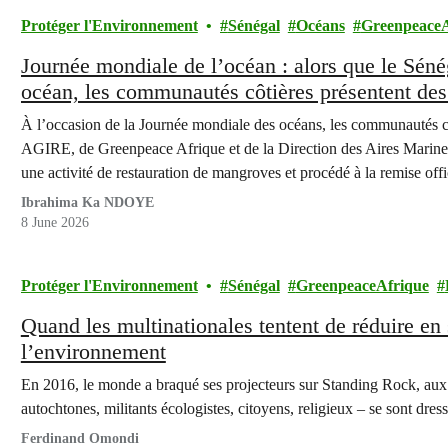
Protéger l'Environnement
Sénégal
Océans
GreenpeaceA
Journée mondiale de l’océan : alors que le Sén
océan, les communautés côtières présentent des
Joal-Fadiouth
À l’occasion de la Journée mondiale des océans, les communautés cô
AGIRE, de Greenpeace Afrique et de la Direction des Aires Mar
une activité de restauration de mangroves et procédé à la remise offi
qui documente le…
Ibrahima Ka NDOYE
8 June 2026
Protéger l'Environnement
Sénégal
GreenpeaceAfrique
Quand les multinationales tentent de réduire en 
l’environnement
En 2016, le monde a braqué ses projecteurs sur Standing Rock, aux 
autochtones, militants écologistes, citoyens, religieux – se sont dre
Ferdinand Omondi