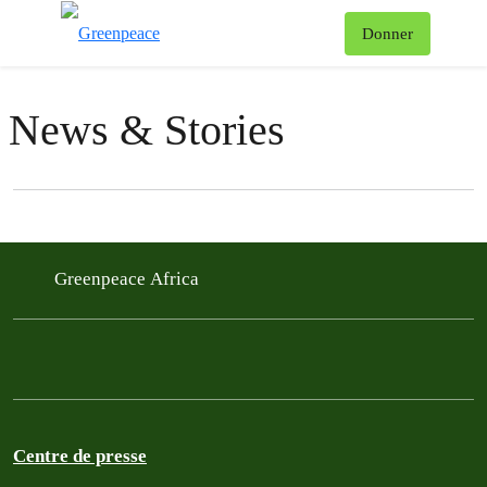
To
Donner
Menu
News & Stories
Filter posts
Filtered results
Greenpeace Africa
Centre de presse