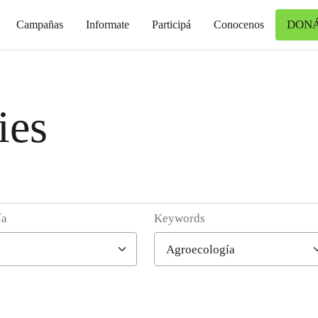
DON
Campañas
Informate
Participá
Conocenos
ies
ía
Keywords