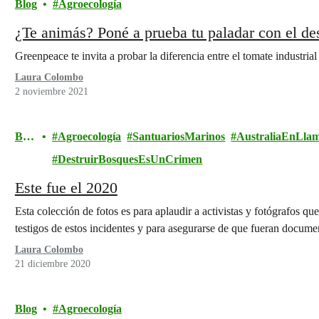
Blog
Agroecología
¿Te animás? Poné a prueba tu paladar con el d
Greenpeace te invita a probar la diferencia entre el tomate industria
Laura Colombo
2 noviembre 2021
Blo
Agroecología
SantuariosMarinos
AustraliaEnLla
g
DestruirBosquesEsUnCrimen
Este fue el 2020
Esta colección de fotos es para aplaudir a activistas y fotógrafos qu
testigos de estos incidentes y para asegurarse de que fueran docume
Laura Colombo
21 diciembre 2020
Blog
Agroecología