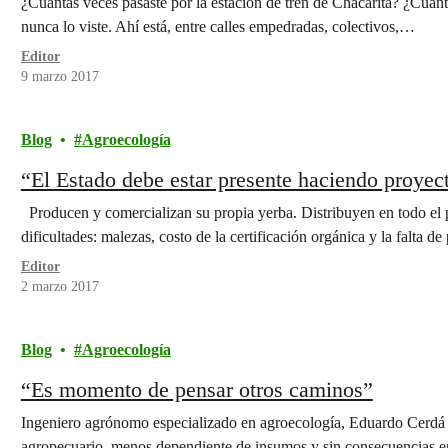
¿Cuántas veces pasaste por la estación de tren de Chacarita? ¿Cuánt
nunca lo viste. Ahí está, entre calles empedradas, colectivos,…
Editor
9 marzo 2017
Blog
Agroecología
“El Estado debe estar presente haciendo proyec
Producen y comercializan su propia yerba. Distribuyen en todo el 
dificultades: malezas, costo de la certificación orgánica y la falta de
Editor
2 marzo 2017
Blog
Agroecología
“Es momento de pensar otros caminos”
Ingeniero agrónomo especializado en agroecología, Eduardo Cerdá 
agropecuario, menos dependiente de insumos y sin consecuencias e