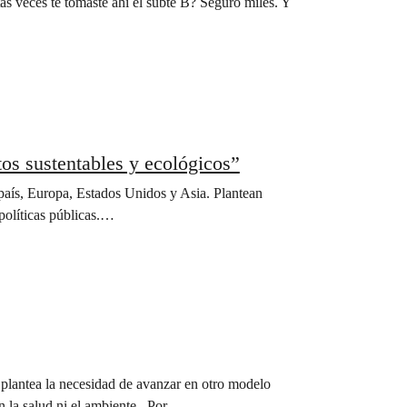
as veces te tomaste ahí el subte B? Seguro miles. Y
tos sustentables y ecológicos”
país, Europa, Estados Unidos y Asia. Plantean
 políticas públicas.…
plantea la necesidad de avanzar en otro modelo
n la salud ni el ambiente. Por…