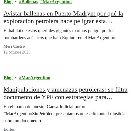
Blog
Ballenas
MarArgentino
Avistar ballenas en Puerto Madryn: por qué la
exploración petrolera hace peligrar esta
actividad única en el mundo
El hábitat de estos queribles gigantes marinos peligra por los
bombardeos acústicos que hará Equinor en el Mar Argentino.
Meri Castro
12 octubre 2023
Blog
MarArgentino
Manipulaciones y amenazas petroleras: se filtra
documento de YPF con estrategias para
ridiculizar la protesta ambiental
En el marco de nuestra Causa Judicial por un
#MarArgentinoSinPetróleo, presentamos un escrito ante la Justicia
sobre un documento
Editor