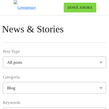
Ca
DONÁ AHORA
Menú
News & Stories
Post Type
Categoría
Filter posts
Keywords