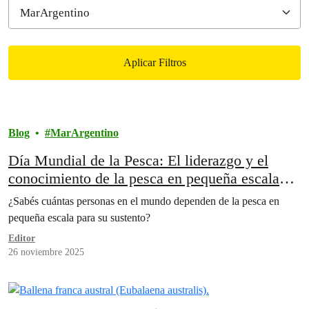
Aplicar Filtros
Filtered results
Blog
MarArgentino
Día Mundial de la Pesca: El liderazgo y el
conocimiento de la pesca en pequeña escala
son vitales para garantizar océanos saludables
¿Sabés cuántas personas en el mundo dependen de la pesca en
pequeña escala para su sustento?
Editor
26 noviembre 2025