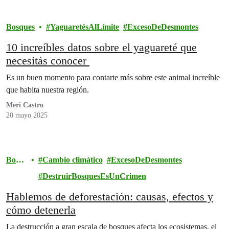
Bosques
YaguaretésAlLímite
ExcesoDeDesmontes
10 increíbles datos sobre el yaguareté que
necesitás conocer
Es un buen momento para contarte más sobre este animal increíble
que habita nuestra región.
Meri Castro
20 mayo 2025
Bosq
Cambio climático
ExcesoDeDesmontes
ues
DestruirBosquesEsUnCrimen
Hablemos de deforestación: causas, efectos y
cómo detenerla
La destrucción a gran escala de bosques afecta los ecosistemas, el