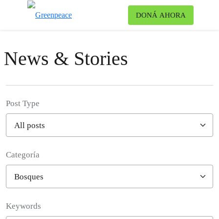
Ca
DONÁ AHORA
Menú
News & Stories
Post Type
Categoría
Filter posts
Keywords