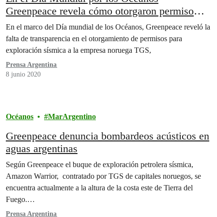
Greenpeace revela cómo otorgaron permiso
para bombardear el Mar Argentino de aquí a 5
En el marco del Día mundial de los Océanos, Greenpeace reveló la
años
falta de transparencia en el otorgamiento de permisos para
exploración sísmica a la empresa noruega TGS,
Prensa Argentina
8 junio 2020
Océanos
MarArgentino
Greenpeace denuncia bombardeos acústicos en
aguas argentinas
Según Greenpeace el buque de exploración petrolera sísmica,
Amazon Warrior, contratado por TGS de capitales noruegos, se
encuentra actualmente a la altura de la costa este de Tierra del
Fuego.…
Prensa Argentina