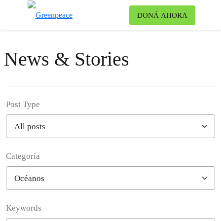
Ca
DONÁ AHORA
Menú
News & Stories
Post Type
Categoría
Filter posts
Keywords