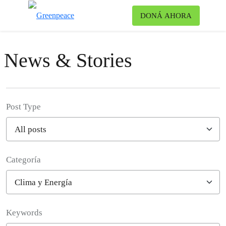
Ca
DONÁ AHORA
Menú
News & Stories
Post Type
Categoría
Filter posts
Keywords