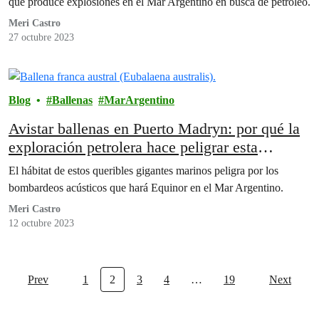
que produce explosiones en el Mar Argentino en busca de petróleo.
Meri Castro
27 octubre 2023
Blog
Ballenas
MarArgentino
Avistar ballenas en Puerto Madryn: por qué la
exploración petrolera hace peligrar esta
actividad única en el mundo
El hábitat de estos queribles gigantes marinos peligra por los
bombardeos acústicos que hará Equinor en el Mar Argentino.
Meri Castro
12 octubre 2023
Prev
1
2
3
4
…
19
Next