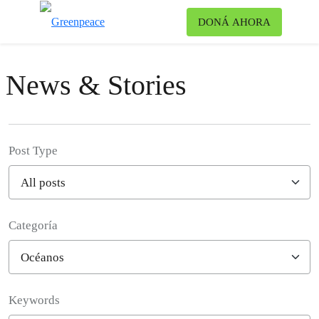
Ca
DONÁ AHORA
Menú
News & Stories
Post Type
Categoría
Filter posts
Keywords