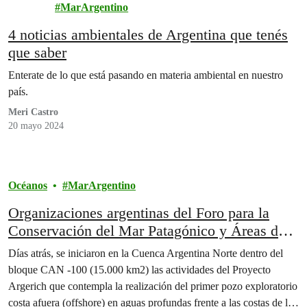
es
MarArgentino
4 noticias ambientales de Argentina que tenés
que saber
Enterate de lo que está pasando en materia ambiental en nuestro
país.
Meri Castro
20 mayo 2024
Océanos
MarArgentino
Organizaciones argentinas del Foro para la
Conservación del Mar Patagónico y Áreas de
Influencia expresan su rechazo al inicio de
Días atrás, se iniciaron en la Cuenca Argentina Norte dentro del
perforaciones en el Frente del Talud
bloque CAN -100 (15.000 km2) las actividades del Proyecto
Continental
Argerich que contempla la realización del primer pozo exploratorio
costa afuera (offshore) en aguas profundas frente a las costas de la