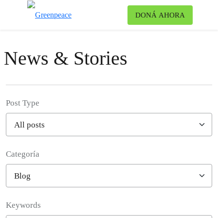
Ca
DONÁ AHORA
Menú
News & Stories
Post Type
Categoría
Filter posts
Keywords