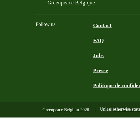
Filtered results
Greenpeace Belgique
Follow us
Contact
FAQ
Instagram
Facebook
Bluesky
TikTok
YouTube
Jobs
Presse
Politique de confiden
Unless
otherwise stat
Greenpeace Belgium 2026