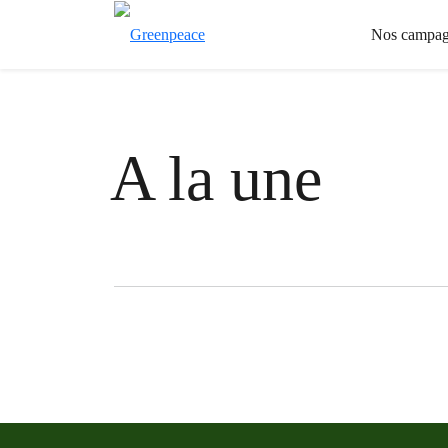
Nos campag
A la une
Filter posts