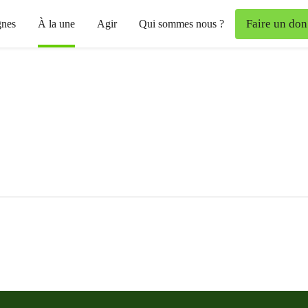
Faire un don
nes
À la une
Agir
Qui sommes nous ?