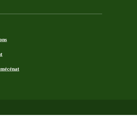
ions
nt
t mécénat