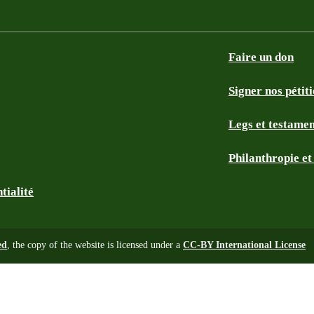
Faire un don
Signer nos pétit
Legs et testame
Philanthropie e
tialité
ed
, the copy of the website is licensed under a
CC-BY International License