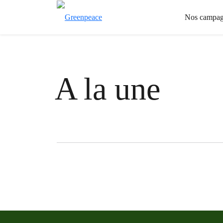
Nos campag
A la une
Filter posts