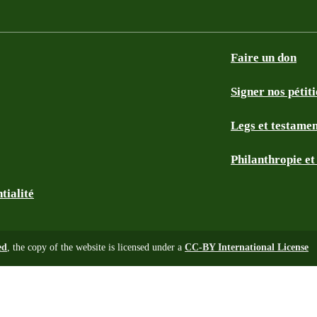
Faire un don
Signer nos pétit
Legs et testame
Philanthropie e
tialité
ed
, the copy of the website is licensed under a
CC-BY International License