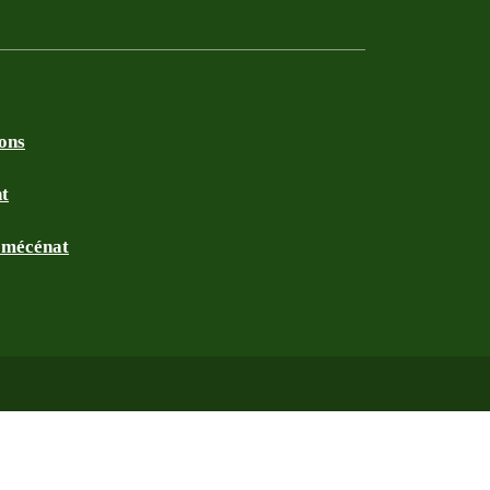
ions
nt
t mécénat