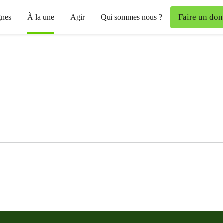
Faire un don
nes
À la une
Agir
Qui sommes nous ?