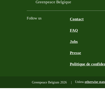
Filtered results
Greenpeace Belgique
Follow us
Contact
FAQ
Instagram
Facebook
Bluesky
TikTok
YouTube
Jobs
Presse
Politique de confiden
Unless
otherwise stat
Greenpeace Belgium 2026