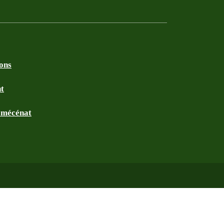
ions
nt
t mécénat