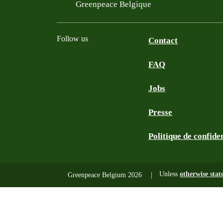
Filtered results
Greenpeace Belgique
Follow us
Contact
FAQ
Instagram
Facebook
Bluesky
TikTok
YouTube
Jobs
Presse
Politique de confiden
Unless
otherwise stat
Greenpeace Belgium 2026