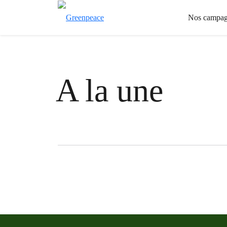
Nos campag
A la une
Filter posts