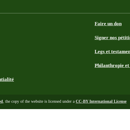
Faire un don
Signer nos pétit
Legs et testame
Philanthropie e
tialité
ed
, the copy of the website is licensed under a
CC-BY International License