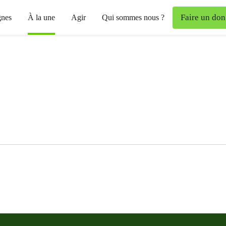
Faire un don
nes
À la une
Agir
Qui sommes nous ?