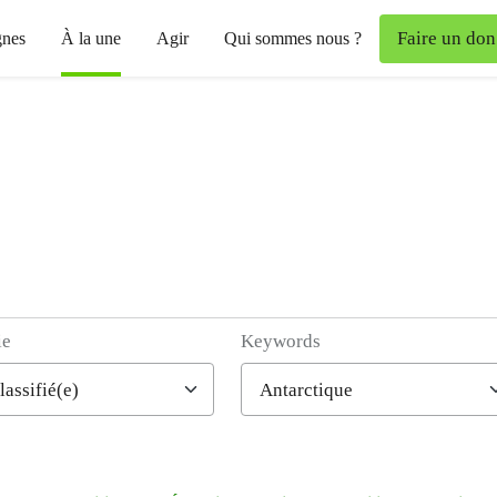
Faire un don
nes
À la une
Agir
Qui sommes nous ?
ie
Keywords