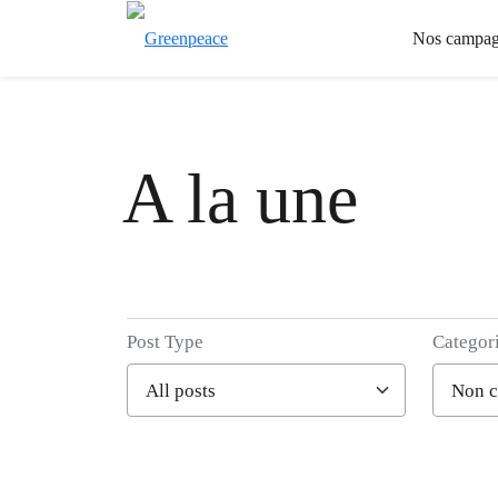
Nos campag
A la une
Post Type
Categor
Filter posts