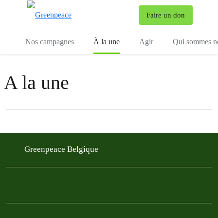
To
Faire un don
Menu
Nos campagnes
À la une
Agir
Qui sommes n
A la une
Filter posts
Filtered results
Greenpeace Belgique