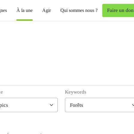
Faire un don
nes
À la une
Agir
Qui sommes nous ?
ie
Keywords