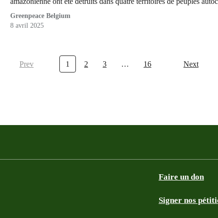
amazonienne ont été détruits dans quatre territoires de peuples aut
Greenpeace Belgium
8 avril 2025
Prev
1
2
3
…
16
Next
Faire un don
Signer nos pétit