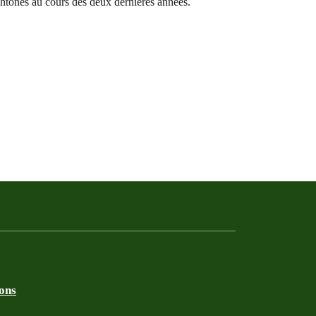
ochtones au cours des deux dernières années.
ions