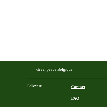
Greenpeace Belgique
Follow us
Contact
FAQ
Instagram
Facebook
Bluesky
TikTok
YouTube