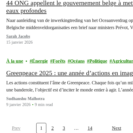
44 ONG appellent le gouvernement belge à mettr
eaux profondes
Naar aanleiding van de inwerkingtreding van het Oceaanverdrag op 
Belgische middenveldorganisaties een brief naar ministers Prévot,
Sarah Jacobs
15 janvier 2026
À la une
Énergie
Forêts
Océans
Politique
Agricultu
Greenpeace 2025 : une année d’actions en ima
Les actions constituent l’âme de Greenpeace. Chaque fois qu’un mili
une banderole, l’objectif est d’inciter le monde entier à agir. L’ann
Sudhanshu Malhotra
9 janvier 2026
9 min read
Prev
1
2
3
…
14
Next