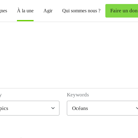
Faire un don
nes
À la une
Agir
Qui sommes nous ?
y
Keywords