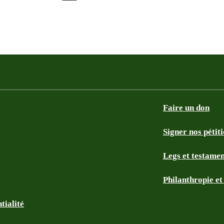
Faire un don
Signer nos pétit
Legs et testame
Philanthropie e
tialité