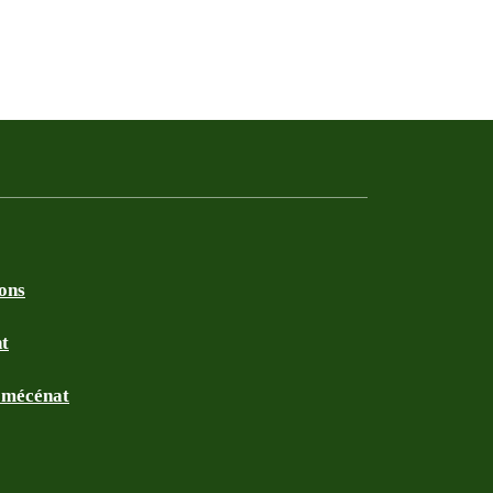
ions
nt
t mécénat