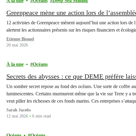
À la une
Océans
Deep Sea Mining
Greenpeace mène une action lors de l’assemblé
12 activistes de Greenpeace mènent aujourd’hui une action lors d
alertent les actionnaires présents sur les risques financiers et écolo
Etienne Bissuel
20 mai 2026
À la une
Océans
Secrets des abysses : ce que DEME préfère laiss
Un sombre secret repose au fond des océans. Une sorte de coffre au 
luminescentes. Certains murmurent même que la vie sur Terre y a tro
veut piller les richesses de ces fonds marins. Ces entreprises s’att
Sarah Jacobs
12 mai 2026
6 min read
Océans
Océans