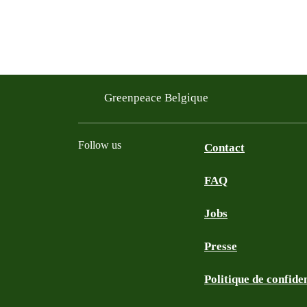
Greenpeace Belgique
Follow us
Contact
FAQ
Instagram
Facebook
Bluesky
TikTok
YouTube
Jobs
Presse
Politique de confiden