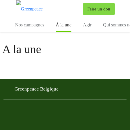
To
Faire un don
Menu
Nos campagnes
À la une
Agir
Qui sommes n
A la une
Filter posts
Filtered results
Greenpeace Belgique