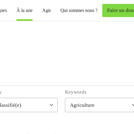
Faire un don
nes
À la une
Agir
Qui sommes nous ?
y
Keywords