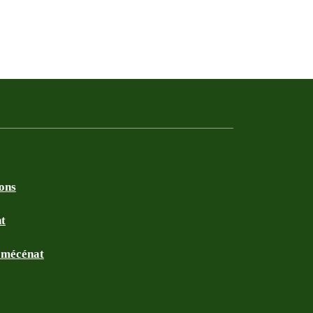
ions
nt
t mécénat