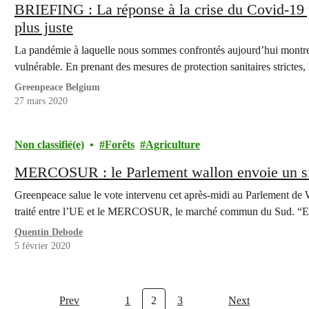
BRIEFING : La réponse à la crise du Covid-19 pe
plus juste
La pandémie à laquelle nous sommes confrontés aujourd’hui montre à
vulnérable. En prenant des mesures de protection sanitaires stricte
Greenpeace Belgium
27 mars 2020
Non classifié(e)
Forêts
Agriculture
MERCOSUR : le Parlement wallon envoie un si
Greenpeace salue le vote intervenu cet après-midi au Parlement de 
traité entre l’UE et le MERCOSUR, le marché commun du Sud. 
Quentin Debode
5 février 2020
Prev
1
2
3
Next