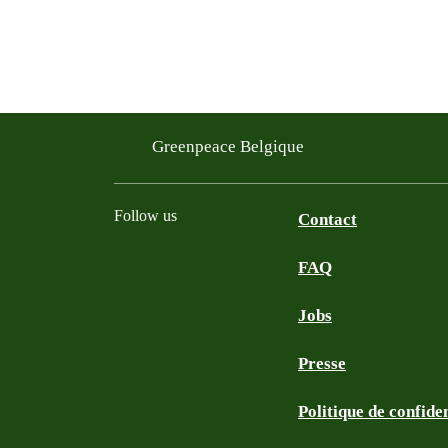
Greenpeace Belgique
Follow us
Contact
FAQ
Instagram
Facebook
Bluesky
TikTok
YouTube
Jobs
Presse
Politique de confiden