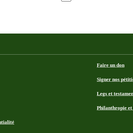
Faire un don
Signer nos pétit
Legs et testame
Philanthropie e
tialité