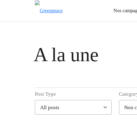
Nos campag
A la une
Post Type
Categor
Filter posts