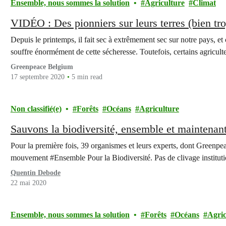
Ensemble, nous sommes la solution
Agriculture
Climat
VIDÉO : Des pionniers sur leurs terres (bien tr
Depuis le printemps, il fait sec à extrêmement sec sur notre pays, et
souffre énormément de cette sécheresse. Toutefois, certains agricu
Greenpeace Belgium
17 septembre 2020
5 min read
Non classifié(e)
Forêts
Océans
Agriculture
Sauvons la biodiversité, ensemble et maintenant
Pour la première fois, 39 organismes et leurs experts, dont Greenpeac
mouvement #Ensemble Pour la Biodiversité. Pas de clivage institu
Quentin Debode
22 mai 2020
Ensemble, nous sommes la solution
Forêts
Océans
Agric