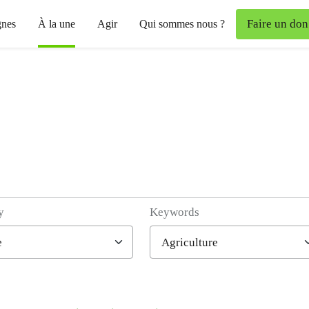
Faire un don
nes
À la une
Agir
Qui sommes nous ?
y
Keywords