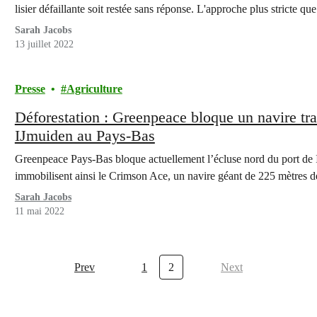
lisier défaillante soit restée sans réponse. L'approche plus stricte qu
l'un de nos problèmes environnemental et…
Sarah Jacobs
13 juillet 2022
Presse
Agriculture
Déforestation : Greenpeace bloque un navire tra
IJmuiden au Pays-Bas
Greenpeace Pays-Bas bloque actuellement l’écluse nord du port de I
immobilisent ainsi le Crimson Ace, un navire géant de 225 mètres d
Sarah Jacobs
11 mai 2022
Prev
1
2
Next