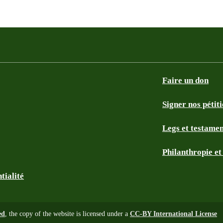
Faire un don
Signer nos pétit
Legs et testame
Philanthropie e
tialité
ed
, the copy of the website is licensed under a
CC-BY International License