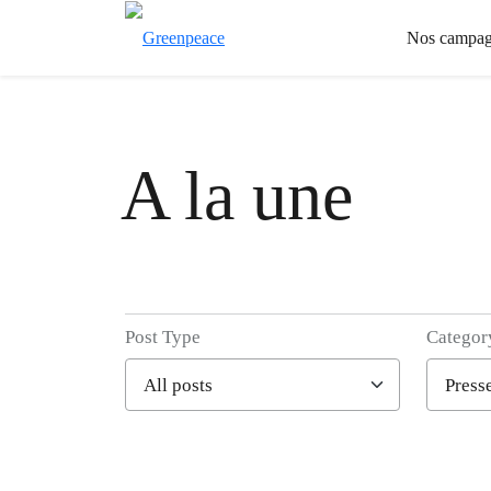
Nos campag
A la une
Post Type
Categor
Filter posts