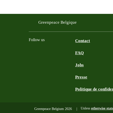
Greenpeace Belgique
Follow us
Contact
FAQ
Instagram
Facebook
Bluesky
TikTok
YouTube
Jobs
Presse
Politique de confiden
Unless
otherwise stat
Greenpeace Belgium 2026