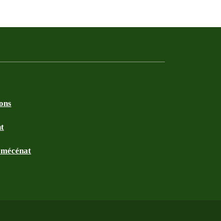
ions
nt
t mécénat