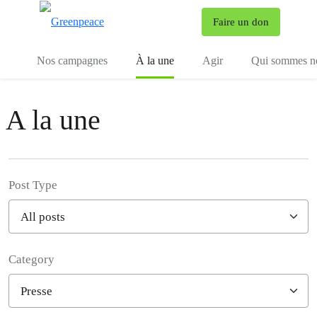
To
Faire un don
Menu
Nos campagnes
À la une
Agir
Qui sommes n
A la une
Post Type
Category