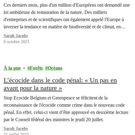
Ces derniers mois, plus d'un million d'Européens ont demandé une
loi ambitieuse de restauration de la nature. Des milliers
d'entreprises et de scientifiques ont également appelé l'Europe à
inverser la tendance en matière de biodiversité et de climat, en
investissant massivement dans la restauration de la nature. Mais ces
Sarah Jacobs
derniers mois, la loi fait face…
6 octobre 2023
À la une
Forêts
Océans
L’écocide dans le code pénal: « Un pas en
avant pour la nature »
Stop Ecocide Belgium et Greenpeace se félicitent de la
reconnaissance de l'écocide comme crime dans le nouveau code
pénal. En effet, celui-ci vient d’être approuvé en deuxième lecture
par le Conseil fédéral des ministres le jeudi 20 juillet.
Sarah Jacobs
21 juillet 2023