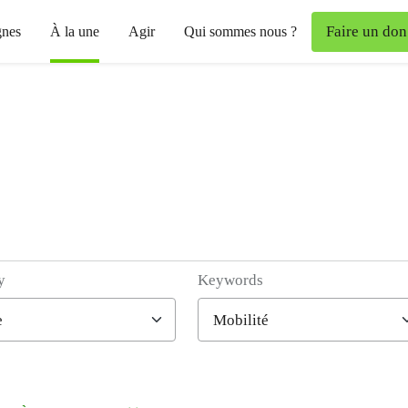
Faire un don
nes
À la une
Agir
Qui sommes nous ?
y
Keywords