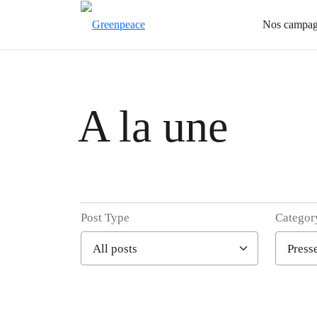
Nos campag
A la une
Post Type
Categor
Filter posts