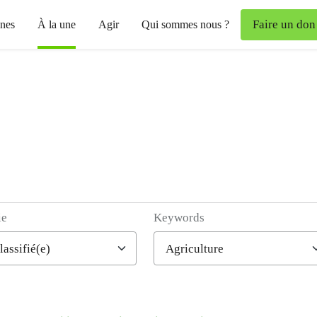
Faire un don
nes
À la une
Agir
Qui sommes nous ?
ie
Keywords