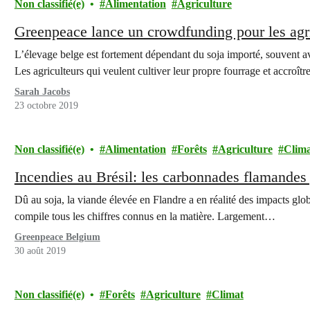
Non classifié(e)
Alimentation
Agriculture
Greenpeace lance un crowdfunding pour les agri
L’élevage belge est fortement dépendant du soja importé, souvent a
Les agriculteurs qui veulent cultiver leur propre fourrage et accroî
Sarah Jacobs
23 octobre 2019
Non classifié(e)
Alimentation
Forêts
Agriculture
Clim
Incendies au Brésil: les carbonnades flamandes 
Dû au soja, la viande élevée en Flandre a en réalité des impacts g
compile tous les chiffres connus en la matière. Largement…
Greenpeace Belgium
30 août 2019
Non classifié(e)
Forêts
Agriculture
Climat