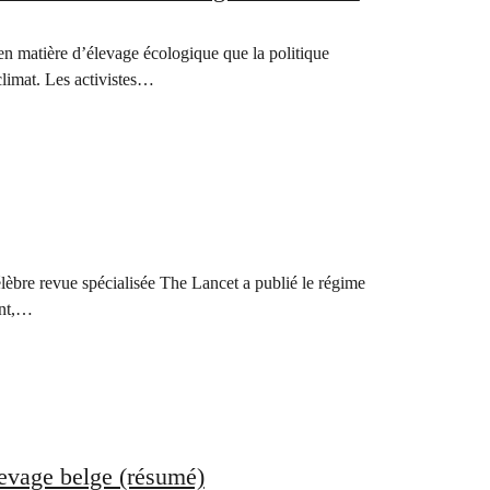
en matière d’élevage écologique que la politique
climat. Les activistes…
élèbre revue spécialisée The Lancet a publié le régime
ent,…
levage belge (résumé)