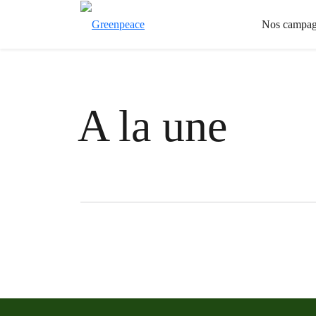
Nos campag
A la une
Filter posts