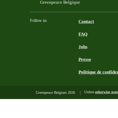
Filtered results
Greenpeace Belgique
Follow us
Contact
FAQ
Instagram
Facebook
Bluesky
TikTok
YouTube
Jobs
Presse
Politique de confiden
Unless
otherwise stat
Greenpeace Belgium 2026