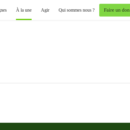
Faire un don
nes
À la une
Agir
Qui sommes nous ?