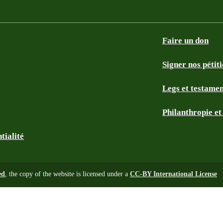
Faire un don
Signer nos pétit
Legs et testame
Philanthropie e
tialité
ed
, the copy of the website is licensed under a
CC-BY International License