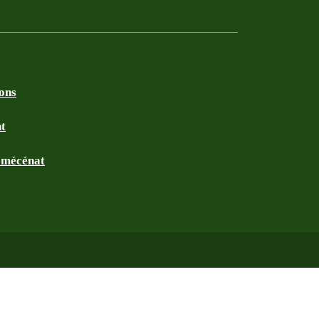
ions
nt
t mécénat