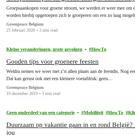
Groepsaankopen voor groene stroom, we werden er weer mee om d
worden hierbij opgeroepen zich te groeperen om een zo laag mogeli
Greenpeace Belgium
25 februari 2020
3 min read
Kleine veranderingen, grote gevolgen
HowTo
Gouden tips voor groenere feesten
Weldra nemen we weer met z’n allen plaats aan de feestdis. Nog een
Dat kan gerust ook met een kleinere voetafdruk: geen…
Greenpeace Belgium
19 december 2019
3 min read
Geen onderdeel van een categorie
Mobiliteit
HowTo
Kli
Duurzaam op vakantie gaan in en rond België? H
jou