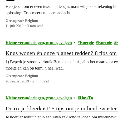
Heb je zin om er even tussenuit te zijn, maar wil je ook rekening h
oplossing. Er is meer en meer aandacht…
Greenpeace Belgium
11 juli 2019
3 min read
Kleine veranderingen, grote gevolgen
Energie
Energie
Knus wonen én onze planeet redden? 8 tips om 
1) Beperk je stroomverbruik Ben je niet thuis, al is het maar voor ev
moeite en kan op termijn heel wat…
Greenpeace Belgium
20 januari 2019
2 min read
Kleine veranderingen, grote gevolgen
HowTo
Detox je kleerkast! 5 tips om je milieubewuster
Je hoeft absoluut niet in een juten zak rond te lopen om milieubewust