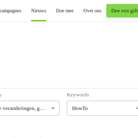
Doe een gift
campagnes
Nieuws
Doe mee
Over ons
y
Keywords