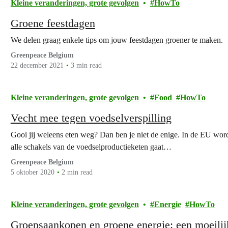
Kleine veranderingen, grote gevolgen
HowTo
Groene feestdagen
We delen graag enkele tips om jouw feestdagen groener te maken.
Greenpeace Belgium
22 december 2021
3 min read
Kleine veranderingen, grote gevolgen
Food
HowTo
Vecht mee tegen voedselverspilling
Gooi jij weleens eten weg? Dan ben je niet de enige. In de EU wordt 
alle schakels van de voedselproductieketen gaat…
Greenpeace Belgium
5 oktober 2020
2 min read
Kleine veranderingen, grote gevolgen
Energie
HowTo
Groepsaankopen en groene energie: een moeilijk