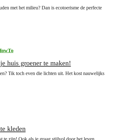
ouden met het milieu? Dan is ecotoerisme de perfecte
HowTo
je huis groener te maken!
en? Tik toch even die lichten uit. Het kost nauwelijks
 te kleden
 te zijn! Ook als je graag stijlvol door het leven