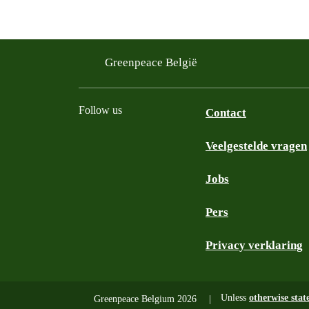
Greenpeace België
Follow us
Contact
Veelgestelde vragen
Instagram
Facebook
Bluesky
TikTok
YouTube
Jobs
Pers
Privacy verklaring
Unless
otherwise stat
Greenpeace Belgium 2026