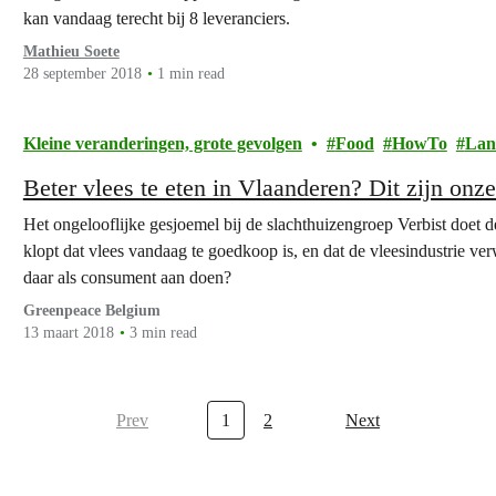
kan vandaag terecht bij 8 leveranciers.
Mathieu Soete
28 september 2018
1 min read
Kleine veranderingen, grote gevolgen
Food
HowTo
Lan
Beter vlees te eten in Vlaanderen? Dit zijn onze
Het ongelooflijke gesjoemel bij de slachthuizengroep Verbist doet d
klopt dat vlees vandaag te goedkoop is, en dat de vleesindustrie ve
daar als consument aan doen?
Greenpeace Belgium
13 maart 2018
3 min read
Prev
1
2
Next