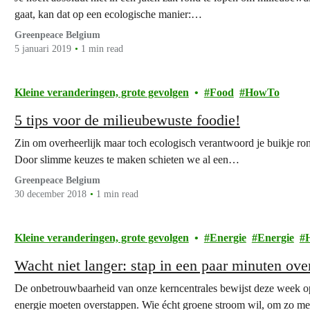
gaat, kan dat op een ecologische manier:…
Greenpeace Belgium
5 januari 2019
1 min read
Kleine veranderingen, grote gevolgen
Food
HowTo
5 tips voor de milieubewuste foodie!
Zin om overheerlijk maar toch ecologisch verantwoord je buikje rond
Door slimme keuzes te maken schieten we al een…
Greenpeace Belgium
30 december 2018
1 min read
Kleine veranderingen, grote gevolgen
Energie
Energie
Wacht niet langer: stap in een paar minuten ov
De onbetrouwbaarheid van onze kerncentrales bewijst deze week 
energie moeten overstappen. Wie écht groene stroom wil, om zo mee 