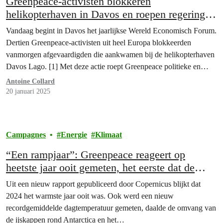
Greenpeace-activisten blokkeren
helikopterhaven in Davos en roepen regeringen
op om de superrijken te belasten
Vandaag begint in Davos het jaarlijkse Wereld Economisch Forum.
Dertien Greenpeace-activisten uit heel Europa blokkeerden
vanmorgen afgevaardigden die aankwamen bij de helikopterhaven
Davos Lago. [1] Met deze actie roept Greenpeace politieke en
zakelijke leiders op om de superrijken te belasten om klimaat-,
Antoine Collard
milieu- en sociale maatregelen te financieren. De organisatie
20 januari 2025
publiceert vandaag een analyse over…
Campagnes
Energie
Klimaat
“Een rampjaar”: Greenpeace reageert op
heetste jaar ooit gemeten, het eerste dat de
1,5°C overschrijdt
Uit een nieuw rapport gepubliceerd door Copernicus blijkt dat
2024 het warmste jaar ooit was. Ook werd een nieuw
recordgemiddelde dagtemperatuur gemeten, daalde de omvang van
de ijskappen rond Antarctica en het…