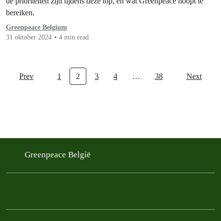
de prioriteiten zijn tijdens deze top, en wat Greenpeace hoopt te
bereiken.
Greenpeace Belgium
31 oktober 2024
4 min read
Prev
1
2
3
4
…
38
Next
Greenpeace België