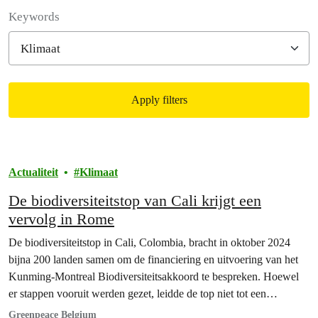
Filter posts
Keywords
Apply filters
Filtered results
Actualiteit
Klimaat
De biodiversiteitstop van Cali krijgt een
vervolg in Rome
De biodiversiteitstop in Cali, Colombia, bracht in oktober 2024
bijna 200 landen samen om de financiering en uitvoering van het
Kunming-Montreal Biodiversiteitsakkoord te bespreken. Hoewel
er stappen vooruit werden gezet, leidde de top niet tot een
slotakkoord. Daarom wordt de conferentie eind februari voortgezet
Greenpeace Belgium