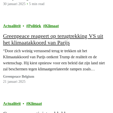
in Rome. Deze afrondingsvergadering is cruciaal voor het
30 januari 2025
5 min read
veiligstellen van de…
Actualiteit
Politiek
Klimaat
Greenpeace reageert op terugtrekking VS uit
het klimaatakkoord van Parijs
“Door zich weinig verrassend terug te trekken uit het
Klimaatakkoord van Parijs ontkent Trump de realiteit en de
wetenschap. Hij kiest opnieuw voor een beleid dat zijn land niet
zal beschermen tegen klimaatgerelateerde rampen zoals
herhaaldelijke bosbranden of orkanen. Trump en zijn bondgenoten
Greenpeace Belgium
keren zo de internationale gemeenschap de rug toe en isoleren de
21 januari 2025
VS.…
Actualiteit
Klimaat