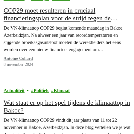
COP29 moet resulteren in cruciaal
financieringsplan voor de strijd tegen de
klimaatcrisis
De VN-klimaattop COP29 begint komende maandag in Bakoe,
Azerbeidzjan. Na alweer een jaar van recordtemperaturen en
stijgende broeikasgasuitstoot moeten de wereldleiders het eens
worden over een nieuw financieel engagement om
klimaatmaatregelen te ondersteunen, met name voor de landen van
Antoine Collard
het Globale Zuiden.
8 november 2024
Actualiteit
Politiek
Klimaat
Wat staat er op het spel tijdens de klimaattop in
Bakoe?
De VN-klimaattop COP29 vindt dit jaar plaats van 11 tot 22
november in Bakoe, Azerbeidzjan. In deze blog vertellen we je wat