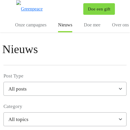
To
Doe een gift
Menu
Onze campagnes
Nieuws
Doe mee
Over ons
Nieuws
Post Type
Category