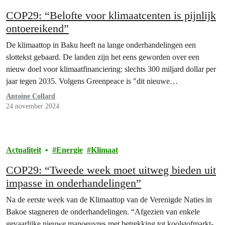
COP29: “Belofte voor klimaatcenten is pijnlijk
ontoereikend”
De klimaattop in Baku heeft na lange onderhandelingen een
slottekst gebaard. De landen zijn het eens geworden over een
nieuw doel voor klimaatfinanciering: slechts 300 miljard dollar per
jaar tegen 2035. Volgens Greenpeace is "dit nieuwe
financieringsdoel pijnlijk ontoereikend." Tijdens de top werd ook
Antoine Collard
een akkoord bereikt over mechanismen voor koolstofmarkten, wat
24 november 2024
volgens de organisatie…
Actualiteit
Energie
Klimaat
COP29: “Tweede week moet uitweg bieden uit
impasse in onderhandelingen”
Na de eerste week van de Klimaattop van de Verenigde Naties in
Bakoe stagneren de onderhandelingen. “Afgezien van enkele
gevaarlijke nieuwe manoeuvres met betrekking tot koolstofmarkt-