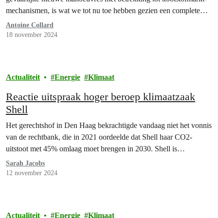
mechanismen, is wat we tot nu toe hebben gezien een complete
impasse”, klaagt Nadia Cornejo, voor Greenpeace België ter
Antoine Collard
plaatse. Voor de tweede week tekent zich een felle strijd af.
18 november 2024
Actualiteit
Energie
Klimaat
Reactie uitspraak hoger beroep klimaatzaak
Shell
Het gerechtshof in Den Haag bekrachtigde vandaag niet het vonnis
van de rechtbank, die in 2021 oordeelde dat Shell haar CO2-
uitstoot met 45% omlaag moet brengen in 2030. Shell is…
Sarah Jacobs
12 november 2024
Actualiteit
Energie
Klimaat