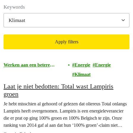
Filter posts
Keywords
Apply filters
Filtered results
Werken aan een betere
Energie
Energie
toekomst
Klimaat
Laat je niet bedotten: Total wast Lampiris
groen
Je hebt misschien al gehoord of gelezen dat oliereus Total onlangs
Lampiris heeft overgenomen. Lampiris is een energieleverancier
die er prat op ging 100% groen en 100% Belgisch te zijn. Onze
ranking van 2014 gaf al aan dat hun ‘100% groen’-claim niet
helemaal strookt met de werkelijke mix in hun aanbod.