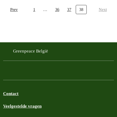
Prev
1
…
36
37
38
Next
Greenpeace België
Contact
Veelgestelde vragen