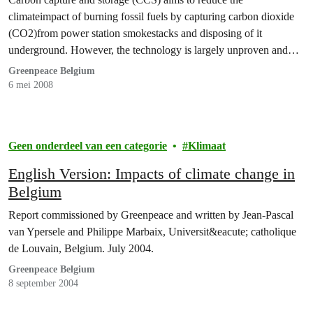
climateimpact of burning fossil fuels by capturing carbon dioxide
(CO2)from power station smokestacks and disposing of it
underground. However, the technology is largely unproven and
will not be ready in time to save the climate.
Greenpeace Belgium
6 mei 2008
Geen onderdeel van een categorie
Klimaat
English Version: Impacts of climate change in
Belgium
Report commissioned by Greenpeace and written by Jean-Pascal
van Ypersele and Philippe Marbaix, Universit&eacute; catholique
de Louvain, Belgium. July 2004.
Greenpeace Belgium
8 september 2004