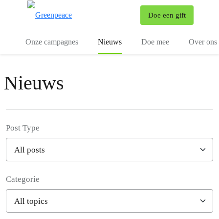
To
Doe een gift
Menu
Onze campagnes
Nieuws
Doe mee
Over ons
Nieuws
Post Type
Categorie