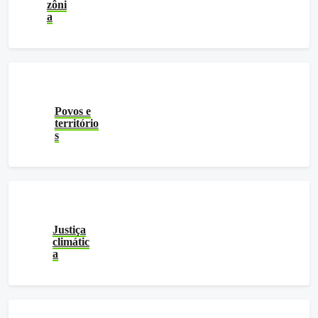
zôni
a
Povos e
território
s
Justiça
climátic
a