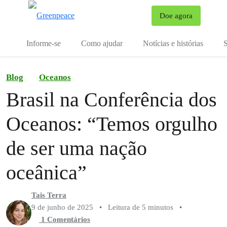
Mu
Doe agora
Menu
Informe-se
Como ajudar
Notícias e histórias
S
Blog
Oceanos
Brasil na Conferência dos
Oceanos: “Temos orgulho
de ser uma nação
oceânica”
Tais Terra
9 de junho de 2025
•
Leitura de 5 minutos
•
1 Comentários