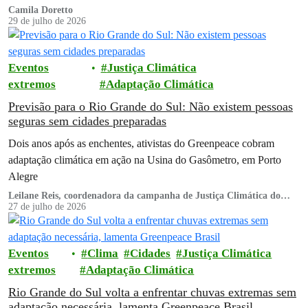
Camila Doretto
29 de julho de 2026
Eventos
Justiça Climática
extremos
Adaptação Climática
Previsão para o Rio Grande do Sul: Não existem pessoas
seguras sem cidades preparadas
Dois anos após as enchentes, ativistas do Greenpeace cobram
adaptação climática em ação na Usina do Gasômetro, em Porto
Alegre
Leilane Reis, coordenadora da campanha de Justiça Climática do
Greenpeace Brasil
27 de julho de 2026
Eventos
Clima
Cidades
Justiça Climática
extremos
Adaptação Climática
Rio Grande do Sul volta a enfrentar chuvas extremas sem
adaptação necessária, lamenta Greenpeace Brasil