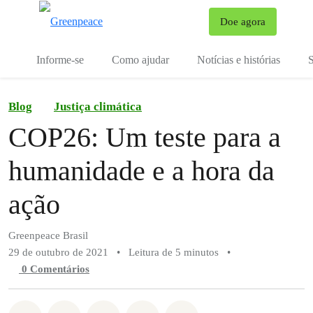
Mu
Doe agora
Menu
Informe-se
Como ajudar
Notícias e histórias
S
Blog
Justiça climática
COP26: Um teste para a
humanidade e a hora da
ação
Greenpeace Brasil
29 de outubro de 2021
•
Leitura de 5 minutos
•
0 Comentários