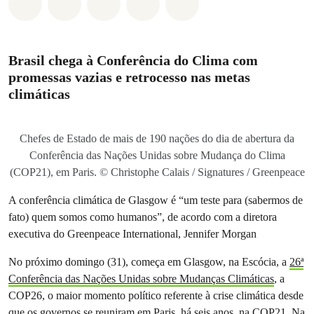
Compartilhado em Whatsapp
Compartilhado em Facebook
Compartilhado em Twitter
Compartilhe por Email
Compartilhe em Blue
Brasil chega à Conferência do Clima com
promessas vazias e retrocesso nas metas
climáticas
Chefes de Estado de mais de 190 nações do dia de abertura da
Conferência das Nações Unidas sobre Mudança do Clima
(COP21), em Paris. © Christophe Calais / Signatures / Greenpeace
A conferência climática de Glasgow é “um teste para (sabermos de
fato) quem somos como humanos”, de acordo com a diretora
executiva do Greenpeace International, Jennifer Morgan
No próximo domingo (31), começa em Glasgow, na Escócia, a
26ª
Conferência das Nações Unidas sobre Mudanças Climáticas
, a
COP26, o maior momento político referente à crise climática desde
que os governos se reuniram em Paris, há seis anos, na COP21. Na