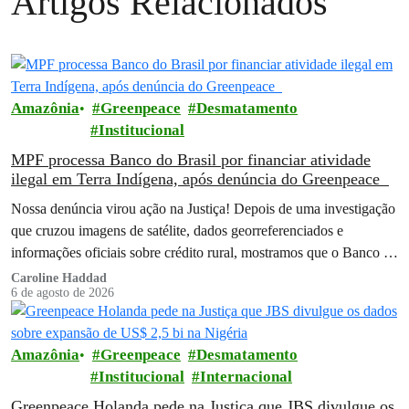
Artigos Relacionados
Amazônia
Greenpeace
Desmatamento
Institucional
MPF processa Banco do Brasil por financiar atividade
ilegal em Terra Indígena, após denúncia do Greenpeace
Nossa denúncia virou ação na Justiça! Depois de uma investigação
que cruzou imagens de satélite, dados georreferenciados e
informações oficiais sobre crédito rural, mostramos que o Banco do
Brasil financiou…
Caroline Haddad
6 de agosto de 2026
Amazônia
Greenpeace
Desmatamento
Institucional
Internacional
Greenpeace Holanda pede na Justiça que JBS divulgue os