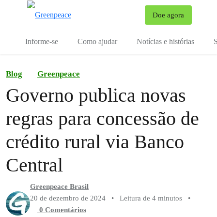
Mu
Doe agora
Menu
Informe-se
Como ajudar
Notícias e histórias
S
Blog
Greenpeace
Governo publica novas
regras para concessão de
crédito rural via Banco
Central
Greenpeace Brasil
20 de dezembro de 2024
•
Leitura de 4 minutos
•
0 Comentários