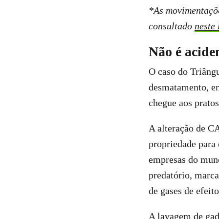
*As movimentaçõe
consultado
neste 
Não é acide
O caso do Triâng
desmatamento, emb
chegue aos prato
A alteração de C
propriedade para
empresas do mun
predatório, marc
de gases de efeito
A lavagem de ga