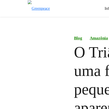
In
Blog
Amazônia
O Tr
uma f
peque
apare