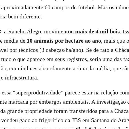
 aproximadamente 60 campos de futebol. Mas os númer
ria bem diferente.
3, a Rancho Alegre movimentou
mais de 4 mil bois
. Is
de média de
10 animais por hectare ao ano
, mais que o
vel por técnicos (3 cabeças/ha/ano). Se de fato a Chá
 tudo o que aparece em seus registros, seria uma das f
gião, com índices absurdamente acima da média, que sã
e infraestrutura.
 essa “superprodutividade” parece estar na relação co
nte marcada por embargos ambientais. A investigação
 da grande propriedade foram transferidos para a Chác
 vendeu gado ao frigorífico da JBS em Santana do Ara