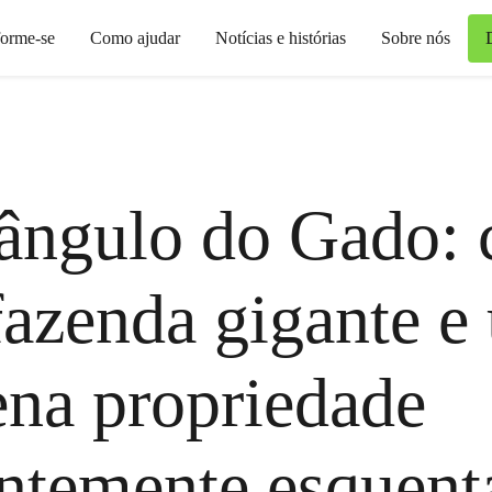
forme-se
Como ajudar
Notícias e histórias
Sobre nós
iângulo do Gado:
azenda gigante e
na propriedade
ntemente esquen