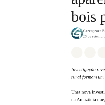
bois 
Greenpeace Br
26 de setembr
Compartilha
Compa
Investigação rev
rural formam um 
Uma nova investi
na Amazônia que,