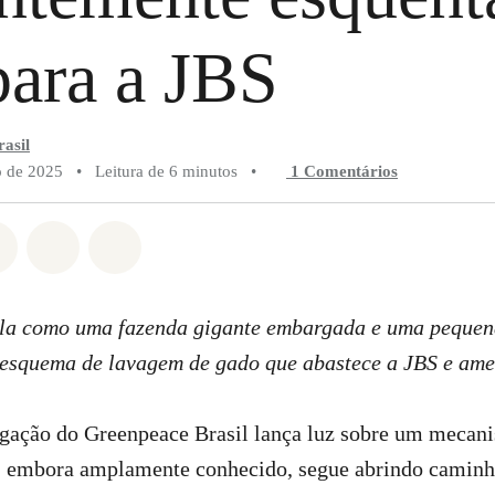
para a JBS
asil
o de 2025
•
Leitura de 6 minutos
•
1 Comentários
do em Whatsapp
rtilhado em Facebook
Compartilhado em Twitter
Compartilhe por Email
Compartilhe em Bluesky
ela como uma fazenda gigante embargada e uma pequen
esquema de lavagem de gado que abastece a JBS e am
gação do Greenpeace Brasil lança luz sobre um mecani
 embora amplamente conhecido, segue abrindo caminh