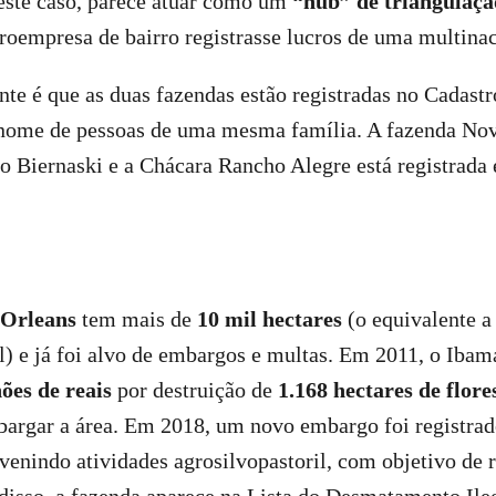
este caso, parece atuar como um
“hub” de triangulaçã
oempresa de bairro registrasse lucros de uma multinac
nte é que as duas fazendas estão registradas no Cadast
ome de pessoas de uma mesma família. A fazenda Nov
 Biernaski e a Chácara Rancho Alegre está registrad
 Orleans
tem mais de
10 mil hectares
(o equivalente a
) e já foi alvo de embargos e multas. Em 2011, o Iba
ões de reais
por destruição de
1.168 hectares de flor
bargar a área. Em 2018, um novo embargo foi registra
evenindo atividades agrosilvopastoril, com objetivo de 