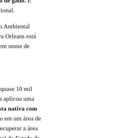
o de gado.
É
ional.
ro Ambiental
a Orleans está
a em nome de
 quase 10 mil
ma aplicou uma
esta nativa com
do em um área de
recuperar a área