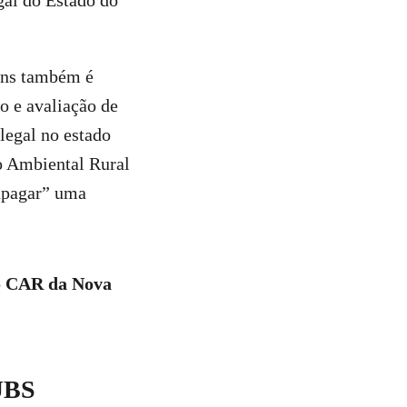
gal do Estado do
eans também é
 e avaliação de
legal no estado
ro Ambiental Rural
apagar” uma
do CAR da Nova
 JBS