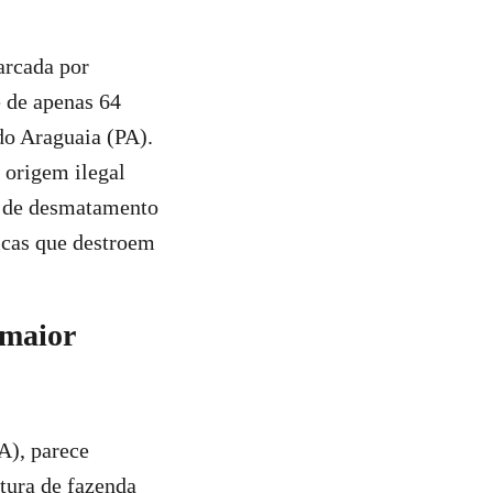
arcada por
 de apenas 64
do Araguaia (PA).
 origem ilegal
s de desmatamento
icas que destroem
 maior
A), parece
tura de fazenda