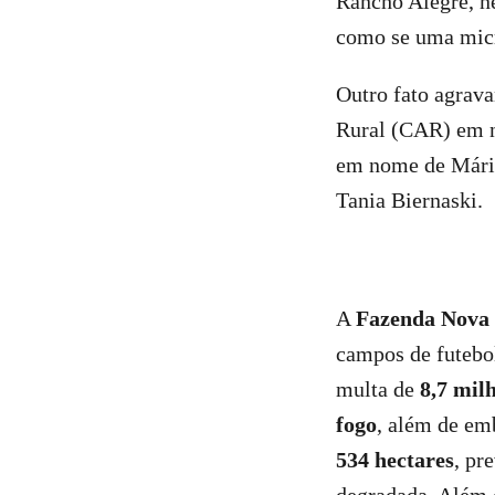
Rancho Alegre, n
como se uma micr
Outro fato agrava
Rural (CAR) em n
em nome de Mário
Tania Biernaski.
A
Fazenda Nova
campos de futebol
multa de
8,7 milh
fogo
, além de em
534 hectares
, pr