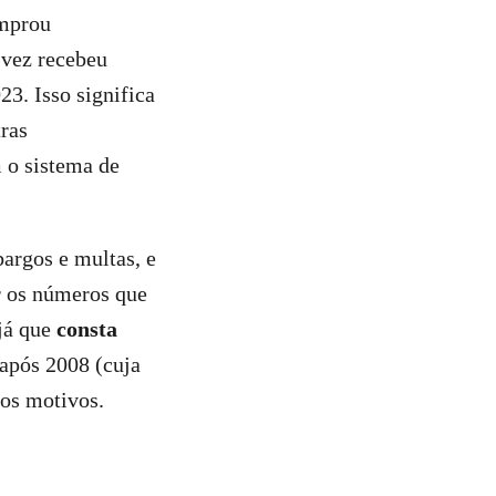
omprou
 vez recebeu
3. Isso significa
ras
 o sistema de
bargos e multas, e
r os números que
 já que
consta
após 2008 (cuja
ros motivos.