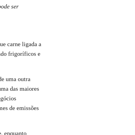
pode ser
ue carne ligada a
o frigoríficos e
de uma outra
 uma das maiores
gócios
mes de emissões
, enquanto