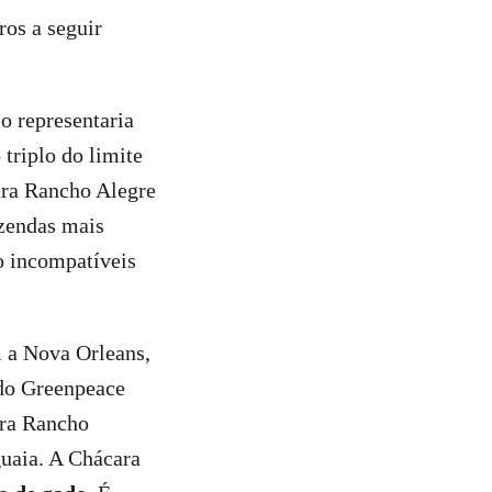
os a seguir
so representaria
 triplo do limite
cara Rancho Alegre
azendas mais
o incompatíveis
m a Nova Orleans,
 do Greenpeace
ara Rancho
guaia. A Chácara