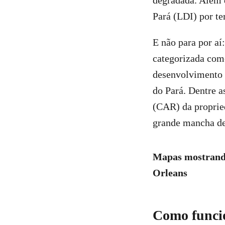
degradada. Além 
Pará (LDI) por t
E não para por aí
categorizada com
desenvolvimento 
do Pará. Dentre a
(CAR) da propried
grande mancha de
Mapas mostrando
Orleans
Como funcio