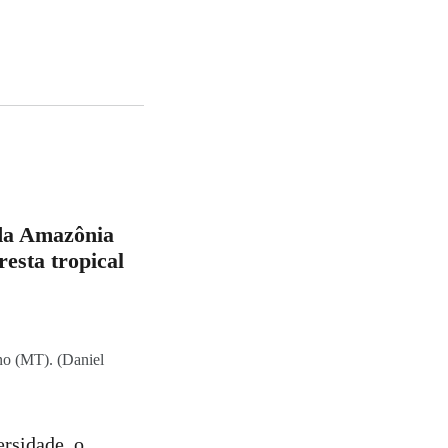
da Amazônia
resta tropical
no (MT). (Daniel
ersidade, o