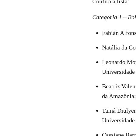
Confira a lista:
Categoria 1 – Bo
Fabián Alfons
Natália da Co
Leonardo Mou
Universidade
Beatriz Valen
da Amazônia;
Tainá Diulyen
Universidade
Cassiane Barr