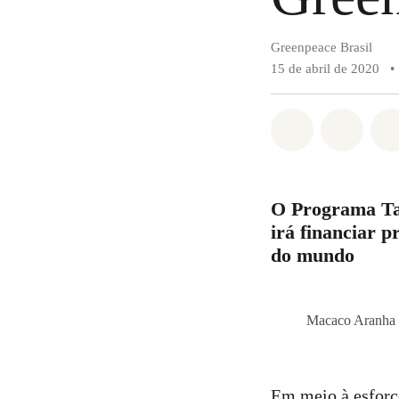
Greenpeace Brasil
15 de abril de 2020
•
Compartilha
Compa
O Programa Ta
irá financiar p
do mundo
Macaco Aranha (
Em meio à esforço