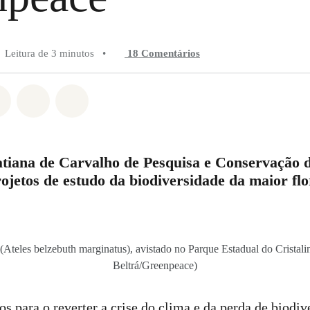
Leitura de 3 minutos
•
18 Comentários
do em Whatsapp
rtilhado em Facebook
Compartilhado em Twitter
Compartilhe por Email
Compartilhe em Bluesky
tiana de Carvalho de Pesquisa e Conservação 
rojetos de estudo da biodiversidade da maior flo
Ateles belzebuth marginatus), avistado no Parque Estadual do Cristali
Beltrá/Greenpeace)
s para o reverter a crise do clima e da perda de biodiv