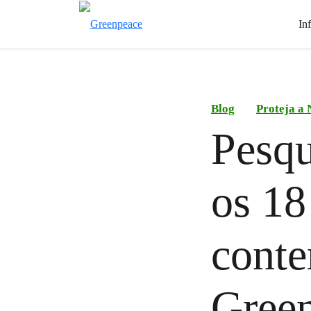
In
Blog
Proteja a 
Pesqu
os 18
conte
Gree