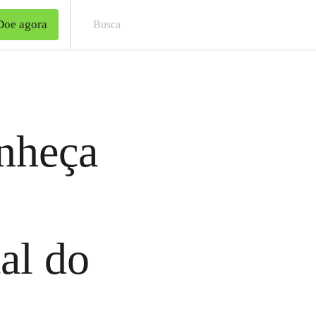
Doe agora
Bus
onheça
al do