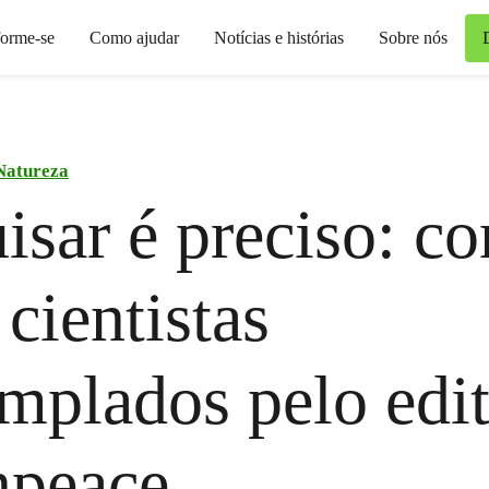
forme-se
Como ajudar
Notícias e histórias
Sobre nós
Natureza
isar é preciso: c
 cientistas
mplados pelo edit
npeace