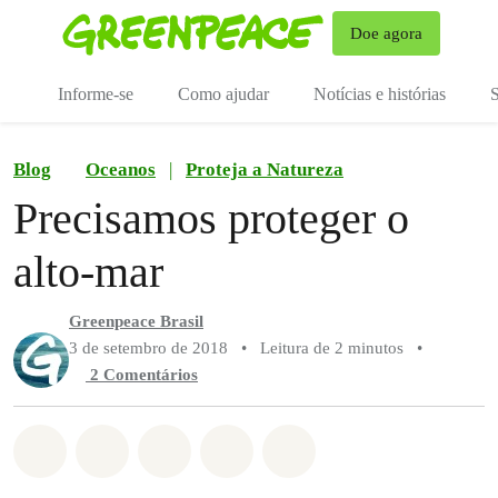
Mu
Doe agora
Menu
Informe-se
Como ajudar
Notícias e histórias
S
Blog
Oceanos
|
Proteja a Natureza
Precisamos proteger o
alto-mar
Greenpeace Brasil
3 de setembro de 2018
•
Leitura de 2 minutos
•
2 Comentários
Compartilhado em Whatsapp
Compartilhado em Facebook
Compartilhado em Twitter
Compartilhe por Email
Compartilhe em Blue