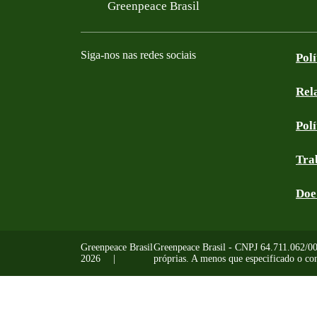
Filtered results
Greenpeace Brasil
Siga-nos nas redes sociais
Pol
Rel
Facebook
Instagram
YouTube
Linkedin
Bluesky
Tik Tok
Threads
RSS
Pol
Tra
Doe
Greenpeace Brasil
Greenpeace Brasil - CNPJ 64.711.062/0001
2026
próprias. A menos que especificado o con