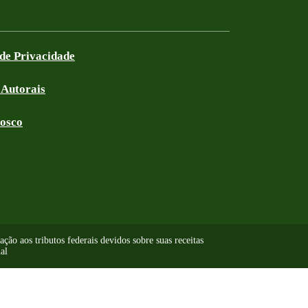
 de Privacidade
 Autorais
nosco
ão aos tributos federais devidos sobre suas receitas
al