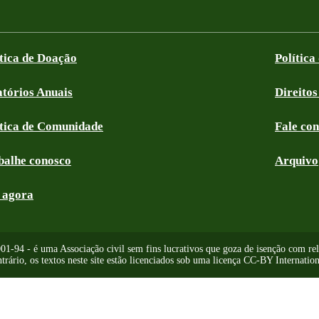
ítica de Doação
Política
atórios Anuais
Direitos
ítica de Comunidade
Fale co
balhe conosco
Arquivo
 agora
-94 - é uma Associação civil sem fins lucrativos que goza de isenção com relaç
trário, os textos neste site estão licenciados sob uma licença CC-BY Internation