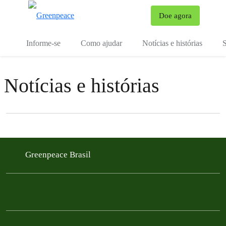
Mu
Doe agora
Menu
Informe-se
Como ajudar
Notícias e histórias
S
Notícias e histórias
Filter posts
Filtered results
Greenpeace Brasil