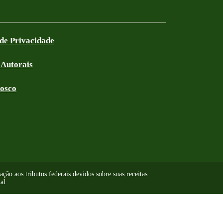
 de Privacidade
 Autorais
nosco
ão aos tributos federais devidos sobre suas receitas
al