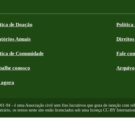
ítica de Doação
Política
atórios Anuais
Direitos
ítica de Comunidade
Fale co
balhe conosco
Arquivo
 agora
-94 - é uma Associação civil sem fins lucrativos que goza de isenção com relaç
trário, os textos neste site estão licenciados sob uma licença CC-BY Internation