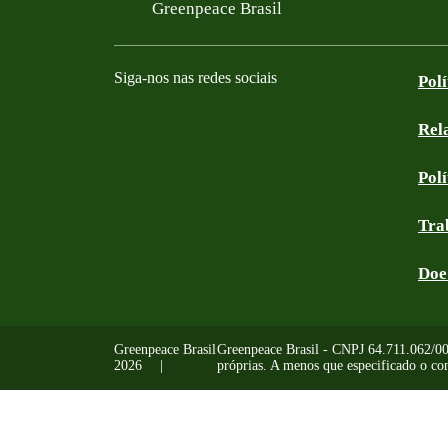
Filtered results
Greenpeace Brasil
Siga-nos nas redes sociais
Pol
Rel
Facebook
Instagram
YouTube
Linkedin
Bluesky
Tik Tok
Threads
RSS
Pol
Tra
Doe
Greenpeace Brasil
Greenpeace Brasil - CNPJ 64.711.062/0001
2026
próprias. A menos que especificado o con