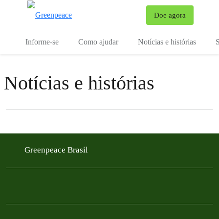
Mu
Doe agora
Menu
Informe-se
Como ajudar
Notícias e histórias
S
Notícias e histórias
Filter posts
Filtered results
Greenpeace Brasil