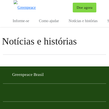
Mu
Doe agora
Menu
Informe-se
Como ajudar
Notícias e histórias
S
Notícias e histórias
Filter posts
Filtered results
Greenpeace Brasil