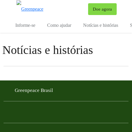
Mu
Doe agora
Menu
Informe-se
Como ajudar
Notícias e histórias
S
Notícias e histórias
Filter posts
Filtered results
Greenpeace Brasil