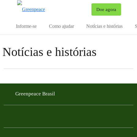
Mu
Doe agora
Menu
Informe-se
Como ajudar
Notícias e histórias
S
Notícias e histórias
Filter posts
Filtered results
Greenpeace Brasil