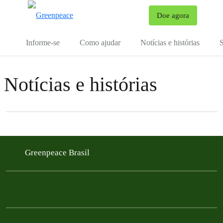
Mu
Doe agora
Menu
Informe-se
Como ajudar
Notícias e histórias
S
Notícias e histórias
Filter posts
Filtered results
Greenpeace Brasil