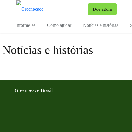
Mu
Doe agora
Menu
Informe-se
Como ajudar
Notícias e histórias
S
Notícias e histórias
Filter posts
Filtered results
Greenpeace Brasil