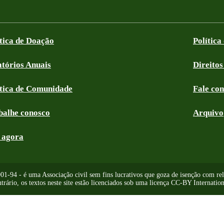
ítica de Doação
Política
atórios Anuais
Direitos
ítica de Comunidade
Fale co
balhe conosco
Arquivo
 agora
-94 - é uma Associação civil sem fins lucrativos que goza de isenção com relaç
trário, os textos neste site estão licenciados sob uma licença CC-BY Internation