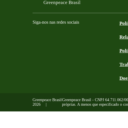
Filtered results
Greenpeace Brasil
Siga-nos nas redes sociais
Pol
Rel
Facebook
Instagram
YouTube
Linkedin
Bluesky
Tik Tok
Threads
RSS
Pol
Tra
Doe
Greenpeace Brasil
Greenpeace Brasil - CNPJ 64.711.062/0001
2026
próprias. A menos que especificado o con