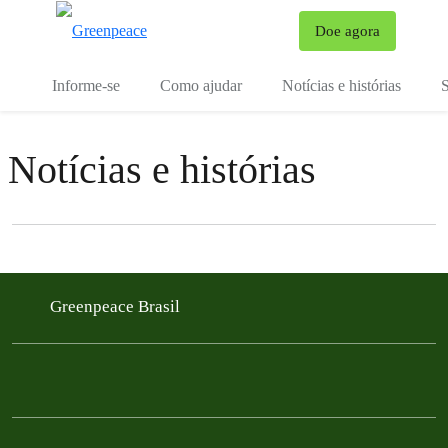
Mu
Doe agora
Menu
Informe-se
Como ajudar
Notícias e histórias
S
Notícias e histórias
Filter posts
Filtered results
Greenpeace Brasil