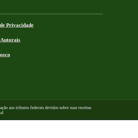
 de Privacidade
 Autorais
nosco
ão aos tributos federais devidos sobre suas receitas
al