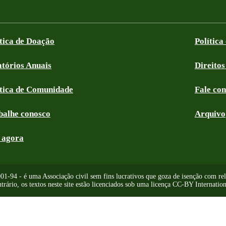
ítica de Doação
Política
atórios Anuais
Direitos
ítica de Comunidade
Fale co
balhe conosco
Arquivo
 agora
-94 - é uma Associação civil sem fins lucrativos que goza de isenção com relaç
trário, os textos neste site estão licenciados sob uma licença CC-BY Internation