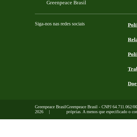
Filtered results
Greenpeace Brasil
Siga-nos nas redes sociais
Pol
Rel
Facebook
Instagram
YouTube
Linkedin
Bluesky
Tik Tok
Threads
RSS
Pol
Tra
Doe
Greenpeace Brasil
Greenpeace Brasil - CNPJ 64.711.062/0001
2026
próprias. A menos que especificado o con