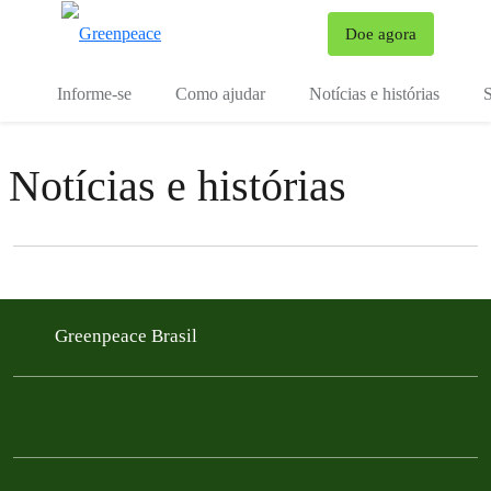
Mu
Doe agora
Menu
Informe-se
Como ajudar
Notícias e histórias
S
Notícias e histórias
Filter posts
Filtered results
Greenpeace Brasil