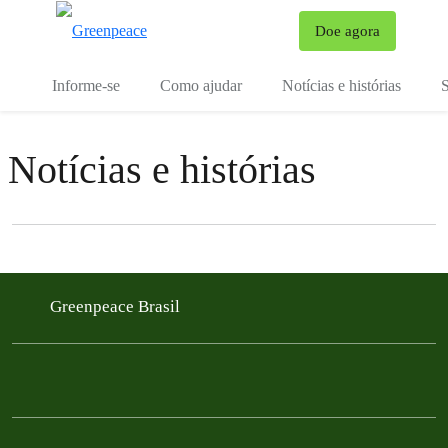
Mu
Doe agora
Menu
Informe-se
Como ajudar
Notícias e histórias
S
Notícias e histórias
Filter posts
Filtered results
Greenpeace Brasil