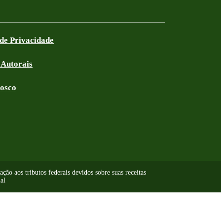
 de Privacidade
 Autorais
nosco
ão aos tributos federais devidos sobre suas receitas
al