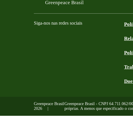
Filtered results
Greenpeace Brasil
Siga-nos nas redes sociais
Pol
Rel
Facebook
Instagram
YouTube
Linkedin
Bluesky
Tik Tok
Threads
RSS
Pol
Tra
Doe
Greenpeace Brasil
Greenpeace Brasil - CNPJ 64.711.062/0001
2026
próprias. A menos que especificado o con