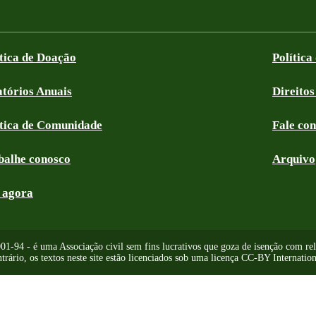
ítica de Doação
Política
atórios Anuais
Direitos
ítica de Comunidade
Fale co
balhe conosco
Arquivo
 agora
-94 - é uma Associação civil sem fins lucrativos que goza de isenção com relaç
trário, os textos neste site estão licenciados sob uma licença CC-BY Internation