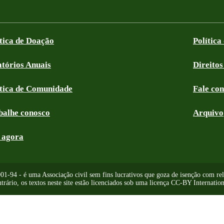
ítica de Doação
Política
atórios Anuais
Direitos
ítica de Comunidade
Fale co
balhe conosco
Arquivo
 agora
-94 - é uma Associação civil sem fins lucrativos que goza de isenção com relaç
trário, os textos neste site estão licenciados sob uma licença CC-BY Internation