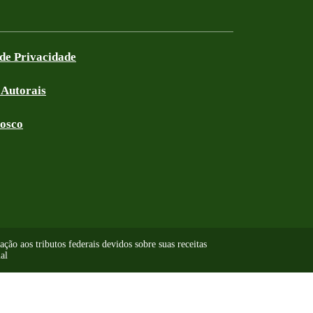
 de Privacidade
 Autorais
nosco
ão aos tributos federais devidos sobre suas receitas
al