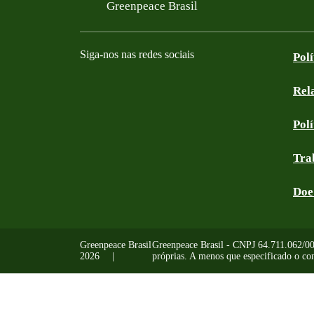
Filtered results
Greenpeace Brasil
Siga-nos nas redes sociais
Pol
Rel
Facebook
Instagram
YouTube
Linkedin
Bluesky
Tik Tok
Threads
RSS
Pol
Tra
Doe
Greenpeace Brasil
Greenpeace Brasil - CNPJ 64.711.062/0001
2026
próprias. A menos que especificado o con