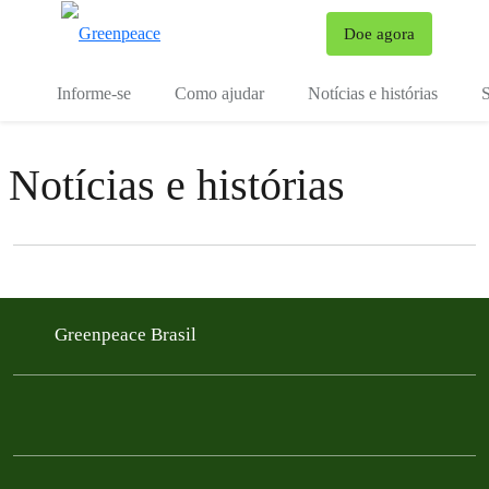
Mu
Doe agora
Menu
Informe-se
Como ajudar
Notícias e histórias
S
Notícias e histórias
Filter posts
Filtered results
Greenpeace Brasil